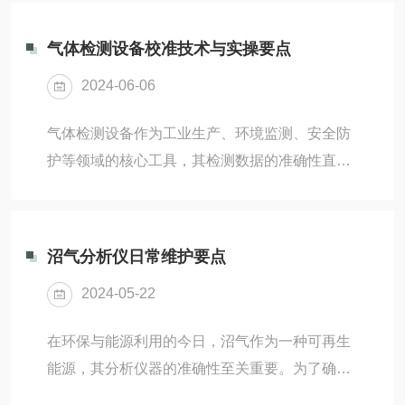
烷浓度测量。设备内置锂电池，可连续工作4小
时，维护周期长，且操作简单，广泛应用于环境
气体检测设备校准技术与实操要点
监测、工业生产、矿井安全等领域，确保生产安
2024-06-06
全和环境保护。甲烷分析仪在使用过程中难免会
遇到故障，以下是一些常见故障及相应的解决方
气体检测设备作为工业生产、环境监测、安全防
法，旨在帮助用户更好地维护和操作设备。1、
护等领域的核心工具，其检测数据的准确性直接
读数不稳定或偏差大原因：可能是由于仪器校准
影响生产决策、环境治理与安全防控效果。受使
不准确、传感器故障或环境干扰引起的。解决方
用环境、使用时长、部件损耗等因素影响，气体
法：（1）重新校准...
检测设备的性能会发生细微变化，定期校准成为
沼气分析仪日常维护要点
维持设备检测精度的关键环节。本文结合气体检
2024-05-22
测设备的工作原理与应用场景，梳理气体校准的
核心原则、主流方法及实操要点，为设备的规范
在环保与能源利用的今日，沼气作为一种可再生
校准提供技术参考。气体校准的本质是通过标准
能源，其分析仪器的准确性至关重要。为了确保
气体与设备检测值的比对，调整设备参数，使检
沼气分析仪能够稳定而精准地工作，以下是对其
测结果与真实浓度保持一致，其核心遵循量值溯