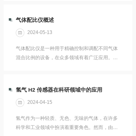
日常维护的专业建议。如同精密的钟表需要定期
源原则，所使用的标...
擦拭，沼气分析仪的传感器和采样系统也需定期
气体配比仪概述
清洁，避免灰尘与杂质影响读数准确性。每月至
2024-05-13
少进行一次系统的清洁工作，使用柔软的布料和
专用的清洁剂，轻柔地擦洗传感器表面。就像检
气体配比仪是一种用于精确控制和调配不同气体
查汽车的油水一样，仪器的气体流量和压力也需
混合比例的设备，在众多领域有着广泛应用。它
要定期检查。保证气体流动畅通无阻，防止因流
能够将多种气体按照预设的比例进行混合，以满
量不稳定造成的数据波动。每次使用前后，都应
足各种特定的工艺需求、实验要求或生产标准
检查气路系统是否完...
等。气体配比仪主要类型1.质量流量控制器型：
氢气 H2 传感器在科研领域中的应用
通过高精度的质量流量传感器来测量和控制气体
2024-04-15
的流量，从而实现准确的气体配比。这种类型的
配比仪通常具有较高的精度和稳定性，适用于对
氢气作为一种轻质、无色、无味的气体，在许多
气体混合比例要求较高的场合，如半导体制造、
科学和工业领域中扮演着重要角色。然而，由于
化工分析等领域。2.动态配气装置型：采用MFC