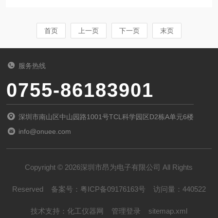
其高度易燃的特性，对氢气的检测与监控至关重
原理进行动态气体稀释配比，可实现多组分、高
要。氢气H2传感器就是在这样的背景下被开发出
中低压的气体配...
来，用于实时监测氢气浓度，确保安全并优化相
首页
上一页
下一页
末页
关工艺流程。在化学研究与教育中，氢气H2传感
器用于监测化学反应过程中的氢气生成或消耗。
服务热线
例如，在探究金属与酸反应、光解水制氢等实验
0755-86183901
时，通过氢气传感器可以精确地测量氢气的变化
量，从而为反应机理的研究提供数据支持。此
深圳市南山区中山园路1001号TCL科学园区D2栋A单元6楼
外，教学实验室使用氢气传感器可以提高学生对
info@onuee.com
气体定量分析实践...
Copyright © 2026深圳市昂为电子有限公司 All Rights
Reserved
备案号：
粤ICP备09176163号
访问量：440522
技术支持：
化工仪器网
管理登录
sitemap.xml