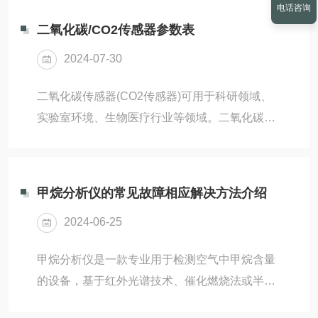
保测量结果的准确性...
电话咨询
功能，为环境保护提供了强有力的技术支持。本
二氧化碳/CO2传感器参数表
文将深入探讨在线式烟气分析仪在智慧环保体系
2024-07-30
中的应用及其智能化监测与数据分析的优势。
二、在线式烟气分析仪概述在线式烟气分析仪是
二氧化碳传感器(CO2传感器)可用于科研领域、
一种专门用于连续监测工业排放烟气中各种污染
实验室环境、生物医疗行业等领域。二氧化碳传
物浓度的设备。它能够实时、准确地测量烟气中
感器(CO2传感器)是一款专为培养箱CO2验证设
的二氧化硫(SO2)、氮氧化物(NOx)、颗粒物
计的工具，广泛应用于研究孵化器的孵化过程以
(PM)、氧气(...
及医药市场。该传感器为用户提供了一个快速、
甲烷分析仪的常见故障相应解决方法介绍
简单且准确的实验室监测解决方案。经过多年的
2024-06-25
市场投放，G100二氧化碳传感器已经积累了大量
的用户经验和数据。二氧化碳传感器(CO2传感
甲烷分析仪是一款专业用于检测空气中甲烷含量
器)产品特点：1.提高了二氧化碳读数的精确度。
的设备，基于红外光谱技术、催化燃烧法或半导
2.实现二氧化碳培养箱级别的快速确认。3.采用
体气体传感器原理，实现高精度、稳定性好的甲
节省时间的双温度探头设计。4.提供大...