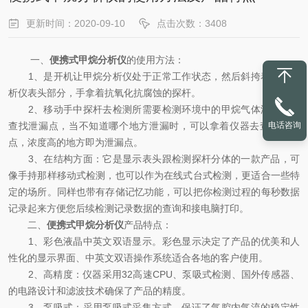
更新时间：2020-09-10
点击次数：3408
一、
便携式甲烷分析仪
的使用方法：
1、是开机让甲烷分析仪处于正常工作状态，然后斜挎着甲烷分
析仪表头部分，手拿着抗氧化抗腐蚀的探杆。
2、移动手中探杆去检测所需要检测环境中的甲烷气体浓度。如
电话咨询
查找泄漏点，当不知道哪个地方泄漏时，可以拿着仪器去查找泄漏
点，浓度高的地方即为泄漏点。
3、在结构方面：它是显示表头跟检测探杆分体的一款产品，可
像手持那样移动式检测，也可以作为在线式台式检测，更适合一些特
定的场所。同样也带有存储记忆功能，可以把你检测过程的每秒数据
记录起来方便您后续检测记录数据的查询和接电脑打印。
二、
便携式甲烷分析仪
产品特点：
1、彩色液晶中英文双语显示。彩色显示决定了产品的优美和人
性化的显示界面、中英文双语操作系统适合各地的客户使用。
2、高精度：仪器采用32高速CPU、泵吸式检测、国外传感器、
的电路设计和滤波技术确保了产品的精度。
3、泵吸式：采用泵吸式采集方式。保证了气腔内气流的稳定性