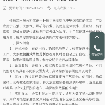
更新时间：2025-09-28
点击次数：852
便携式甲烷分析仪是一种用于检测空气中甲烷浓度的仪器，广泛
应用于石油、天然气、煤矿等行业。其优点是体积小、重量轻、易于
携带，能够在现场快速检测甲烷气体的浓度。为了保证其准确性和使
用寿命，用户需要掌握其正确的操作方法和维护技巧。
一、操作指南
1、开机准备：在使用前，确保电池充足，检查传感器是否正常
工作。大多数
便携式甲烷分析仪
在开机时会自动进行自检，确保功能
电话咨询
正常。如果出现错误提示，参考说明书进行故障排除。
2、设置参数：开机后，根据需要设置检测的范围和单位。不同
的型号可能具有不同的设置方式，具体操作请参照使用说明书。
3、采样：通过采样管或传感器直接与空气接触。使用时，确保
采样口没有被遮挡或堵塞。将其放置在需要检测的环境中，避免直接
对着风口或气流强烈的地方，确保检测数据的准确性。
4、实时显示：会实时显示甲烷浓度，通常为数字显示或图表显
示。用户可根据浓度变化来判断环境是否安全或是否需要采取措施。
如果出现超标报警，应及时采取通风或其他安全措施。