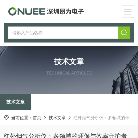
技术文章
TECHNICAL ARTICLES
技术文章
当前位置：
首页
技术文章
红外烟气分析仪：多领域的环保与效率守护者
红外烟气分析仪：多领域的环保与效率守护者