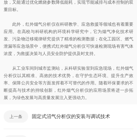
放，又能通过优化燃烧参数降低能耗，实现节能减排与成本控制的双
重目标。
此外，红外烟气分析仪在科研教学、应急救援等领域也有着重要
应用。在高校与科研机构的环境科学研究中，它为烟气净化技术研
发、污染物迁移规律研究提供了精准的检测数据；在化工园区、燃气
泄漏等应急场景中，便携式红外烟气分析仪可快速检测现场有害气体
浓度，为救援决策与人员安全防护提供及时支持。
从工业车间到城市监测站，从科研实验室到应急现场，红外烟气
分析仪以其精准、高效的技术优势，在守护生态环境、提升生产效
率、保障公共安全等方面发挥着不可替代的作用。随着环保要求的不
断提高与技术的持续创新，红外烟气分析仪的应用场景将进一步拓
展，为绿色发展与高质量发展注入更强动力。
固定式沼气分析仪的安装与调试技术
上一条