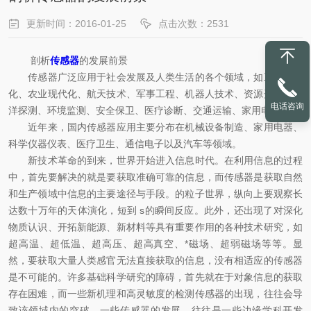
更新时间：2016-01-25
点击次数：2531
剖析
传感器
的发展前景
传感器广泛应用于社会发展及人类生活的各个领域，如工业自动
化、农业现代化、航天技术、军事工程、机器人技术、资源开发、海
电话咨询
洋探测、环境监测、安全保卫、医疗诊断、交通运输、家用电器等。
近年来，国内传感器应用主要分布在机械设备制造、家用电器、
科学仪器仪表、医疗卫生、通信电子以及汽车等领域。
新技术革命的到来，世界开始进入信息时代。在利用信息的过程
中，首先要解决的就是要获取准确可靠的信息，而传感器是获取自然
和生产领域中信息的主要途径与手段。的粒子世界，纵向上要观察长
达数十万年的天体演化，短到 s的瞬间反应。此外，还出现了对深化
物质认识、开拓新能源、新材料等具有重要作用的各种技术研究，如
超高温、超低温、超高压、超高真空、*磁场、超弱磁场等等。显
然，要获取大量人类感官无法直接获取的信息，没有相适应的传感器
是不可能的。许多基础科学研究的障碍，首先就在于对象信息的获取
存在困难，而一些新机理和高灵敏度的检测传感器的出现，往往会导
致该领域内的突破。一些传感器的发展，往往是一些边缘学科开发