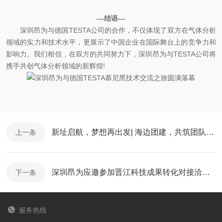
---结语---
深圳昂为与德国TESTA公司的合作，不仅体现了双方在气体分析
领域的实力和技术水平，更展示了中国企业在国际舞台上的竞争力和
影响力。我们相信，在双方的共同努力下，深圳昂为与TESTA公司将
携手共创气体分析领域的新辉煌!
新址启航，梦想再出发| 海边团建，共筑团队新篇章！
上一条
深圳昂为应邀参加晋江科技成果转化对接洽谈会
下一条
服务热线