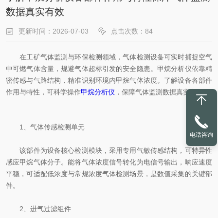
数据真实有效
更新时间：2026-07-03
点击次数：84
在工矿气体监测与环保检测领域，气体检测设备可实时捕捉空气
中可燃气体含量，规避气体超标引发的安全隐患。甲烷分析仪依靠精
密传感与气路结构，精准识别环境内甲烷气体浓度。了解设备各部件
作用与特性，可科学操作
甲烷分析仪
，保障气体监测数据真实有效。
1、气体传感检测单元
电话咨询
该部件为设备核心检测模块，采用专用气敏传感结构，可特异性
感应甲烷气体分子。能将气体浓度信号转化为电信号输出，响应速度
平稳，可适配低浓度与常规浓度气体检测场景，是数值采集的关键部
件。
2、进气过滤组件