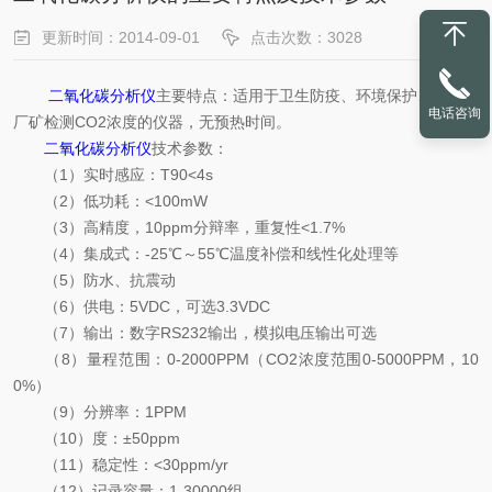
更新时间：2014-09-01
点击次数：3028
二氧化碳分析仪
主要特点：适用于卫生防疫、环境保护、科研及
电话咨询
厂矿检测CO2浓度的仪器，无预热时间。
二氧化碳分析仪
技术参数：
（1）实时感应：T90<4s
（2）低功耗：<100mW
（3）高精度，10ppm分辩率，重复性<1.7%
（4）集成式：-25℃～55℃温度补偿和线性化处理等
（5）防水、抗震动
（6）供电：5VDC，可选3.3VDC
（7）输出：数字RS232输出，模拟电压输出可选
（8）量程范围：0-2000PPM（CO2浓度范围0-5000PPM，10
0%）
（9）分辨率：1PPM
（10）度：±50ppm
（11）稳定性：<30ppm/yr
（12）记录容量：1-30000组