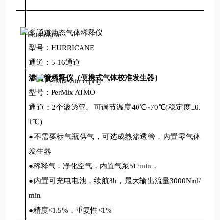
多通道动态气体稀释仪
型号：
HURRICANE
通道：5-16通道
渗透管稀释仪（便携式气体校准发生器）
型号：
PerMix ATMO
通道：2个渗透管。可调节温度40℃~70℃(稳定度±0.
1℃)
●不需要标气瓶供气，可选成熟渗透管，内置零气体
发生器
●稀释气：净化空气，内置气泵5L/min，
●内置可充电电池，续航8h，最大输出流量3000Nml/
min
●精度<1.5%，重复性<1%