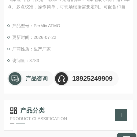
点、多点校准，操作简单，可现场根据需要定制。可配备和自动
注入气体，几乎适用所有的分析仪器。基于混合、稀释及注入2-1
2种标准气体的原理，
产品型号：PerMix ATMO
配备自动化软件，远程控制，选配远程自动标定系统，可适用于
很多种应用领域，如分析仪校准、校验。
更新时间：2026-07-22
多种型号可供选择，可选适用腐蚀性气体，高精度±0.5%设定
厂商性质：生产厂家
值，稀释比可达1：10000.
访问量：3783
18925249909
产品咨询
产品分类
PRODUCT CLASSIFICATION